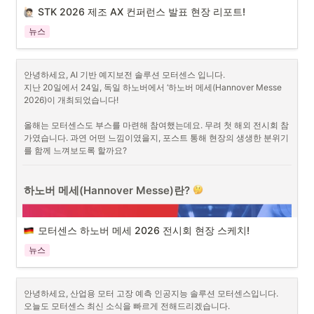
STK 2026 제조 AX 컨퍼런스 발표 현장 리포트!
뉴스
안녕하세요, AI 기반 예지보전 솔루션 모터센스 입니다.

지난 20일에서 24일, 독일 하노버에서 ‘하노버 메세(Hannover Messe 
2026)이 개최되었습니다!

올해는 모터센스도 부스를 마련해 참여했는데요. 무려 첫 해외 전시회 참
이미지1. STK 2026 배너
가였습니다. 과연 어떤 느낌이였을지, 포스트 통해 현장의 생생한 분위기
를 함께 느껴보도록 할까요?
스마트 테크 코리아(STK 2026)은 올해 15회를 맞이한 미래 선도기술 전
문 전시회입니다. AI, 로봇, 스마트 팩토리, 보안 등 다양한 테크 산업을 전
반적으로 아우르며 차세대 혁신 기술과 최신 트렌드를 선보이는 비즈니
하노버 메세(Hannover Messe)란? 
스 전시회인데요.
풍부한 전시 부스 볼거리는 물론, 다채로운 전문 프로그램 행사들을 통해 
산업별 혁신 사레와 기술 동향을 한자리에서 만나볼 수 있습니다. 모터센
모터센스 하노버 메세 2026 전시회 현장 스케치! 
스가 참여한 '제조 AX 컨퍼런스'도 그중 하나입니다. 
이번 컨퍼런스는 'AI
와 함께하는 제조의 미래 : 스마트 공장을 넘어 AI FACTORY로'라는 대
뉴스
주제로 준비되었습니다. 
다양한  제조 AI 글로벌 기업들과 국내 우수 기업
들이 자유롭게 제조업의 미래 방향성을 모색했습니다.
이미지1. 하노버 메세 배너
모터센스는 이번 행사에서 제조 현장의 AI 도입 과정에서 발생하는 어려
안녕하세요, 산업용 모터 고장 예측 인공지능 솔루션 모터센스입니다.

하노버 메세는
독일 하노버에서 매년 열리는 세계적인 산업 기술 전시회
움과 이를 해결하기 위한 예지보전(Predictive Maintenance) 활용 방안
오늘도 모터센스 최신 소식을 빠르게 전해드리겠습니다. 