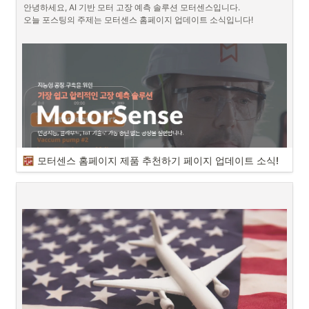
안녕하세요, AI 기반 모터 고장 예측 솔루션 모터센스입니다.

오늘 포스팅의 주제는 모터센스 홈페이지 업데이트 소식입니다!

고도화된 AI 기반 ‘모터센스’, 예지보전 시장 판 흔든다 - FA저널
안녕하세요. 산업용 모터 고장 예측 솔루션 
모터센스(MotorSense)
입니
[인더스트리뉴스 최종윤 기자]
다. 

최근 스마트공장 고도화의 핵심
기술로 떠오른 예지보전
https://www.fajournal.com/news/articleView.html?idxno=16362
오늘은 모터센스의 최신 이슈를 전해드리려고 합니다. 

(Predictive Maintenance) 솔루
바로 모터센스가
 ’데이터 바우처 공급기관
’으로 선정되었다는 소식인데
션 가운데, 인공지능(AI)과
요!

이파피루스 ‘모터센스’, 국내 유일 One-Stop 예지보전 솔루션으로 시장 공략 - 인더스트리뉴스
어떤 내용인지 바로 함께 알아보겠습니다. 
[인더스트리뉴스 최종윤 기자]
산업용 예지보전(Predictive
Maintenance) 시장에서 ‘기술
https://www.industrynews.co.kr/news/articleView.html?idxno=68032
데이터 바우처가 뭔가요?
모터센스 홈페이지 제품 추천하기 페이지 업데이트 소식!
내재화’는 중요한 차별화 포인트
다.특히 진단 정확도와 실
데이터 바우처는 과학기술정보통신부와 한국데이터산업진흥원이 추진
하고, 데이터를 기반으로 한 기업 육성과 산업 성장을 활성화하기 위한 
사업입니다. 
이번 홈페이지 업데이트의 주요 내용은 
‘제품 추천하기’ 
페이지 추가인데
•
지원 규모 : 총 207억 원, 460건의 바우처 지원
요.

해당 페이지를 통해 현장의 특성에 어울리는 센서를 추천받을 수 있고,

도입 비용 대비 예상 수익율(ROI)도 계산해 볼 수 있게 되었습니다.

구체적인 내용 함께 알아보도록 할까요?