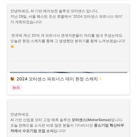
안녕하세요, AI 기반 예지보전 솔루션 모터센스 입니다.

지난 29일, 서울 웨스틴 조선 호텔에서 '2024 모터센스 파트너스 데이' 
안녕하세요.  AI 기반 예지보전 솔루션 모터센스입니다. 
가 개최되었습니다!

모터센스는 높은 정확도와 편리함으로 수많은 제조 현장에서 사랑받아 
 전국에 계신 20여 개 파트너사 관계자분들이 자리를 빛내 주셨는데요.  

왔습니다.
오늘은 현장 스케치를 통해 그 생생했던 분위기를 함께 느껴보겠습니다! 
그렇지만 모터센스는 이에 만족하지 않고 어떻게 하면 더 좋은 솔루션을 
제공할 수 있을지 매일매일 고민을 거듭하고 있는데요. 그동안 실제 현장
에서 모터센스를 이용해 보신 고객 여러분의 소중한 의견을 모아모아! 모
니터링 서비스를 리뉴얼하게 되었습니다. 

한층 더 진화한 모터센스, 어떤 점들이 좋아졌는지 바로 살펴볼까요?
2024 모터센스 파트너스 데이 현장 스케치
첫 번째, 더 깔끔하고 명료해진 모니터링 화면
뉴스
그림 1. 개편 전 모니터링 화면과 개편 후 모니터링 화면 비교 
전체적인 화면 구성이 리뉴얼되었습니다!
 새로운 모니터링 화면 구성은 
모터 상태를 더 알기 쉽게 이해할 수 있도록 하는 것을 목표로 했습니다. 
안녕하세요. 

서비스에 접속하면 인공지능이 분석한 모터 진동 그래프, 모터 건강 지수 
AI 기반 산업용 모터 고장 예측 솔루션 
모터센스(MotorSense)
입니다. 

등을 확인할 수 있어, 모터 상태를 더 빠르게 확인할 수 있게 되었어요.

오늘 전해드릴 소식은 바로 많은 분들이 기다리시던 
중소기업 혁신바우
처에서 수요기업 모집 소식
입니다!
