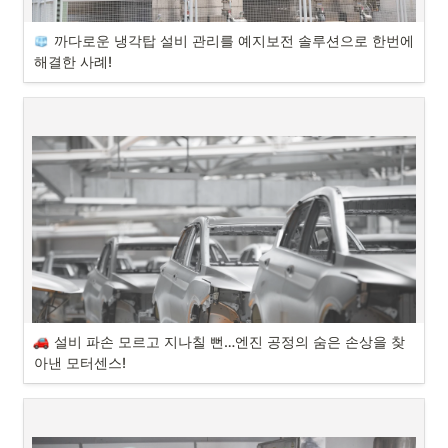
도입 사례 간단 소개
고객사 : 하수처리장
까다로운 냉각탑 설비 관리를 예지보전 솔루션으로 한번에 
안녕하세요. AI 기반 예지보전 솔루션 모터센스입니다!

설치 범위 : 펌프, 컴프레셔 등 시설 내 다양한 설비
오늘 소개해 드릴 모터센스 실제 도입 사례는 바로 비철금속 제조 공장 
해결한 사례!
사례입니다! 
평소 설비 관리에 어려움을 겪었던 냉각탑에 예지보전 솔루션을 도입해 
근무 환경 개선에 성공했다고 하는데요. 어떤 내용일지 바로 함께 알아볼
“간단한 소개와 평소 겪으셨던 설비관리의 어려움을 알려주세요.”
까요? 
모터센스 고객사 실사용 후기! 비철금속 제조 공장 도입 성공 사례를 소
개합니다.

#모터센스 #모터고장예측 #비철금속 #냉각탑
도입 사례 간단 소개
고객사 : 비철금속 제조 공장
설치 설비 : 냉각탑
설비 파손 모르고 지나칠 뻔…엔진 공정의 숨은 손상을 찾
아낸 모터센스!
안녕하세요, AI 기반 예지보전 솔루션 모터센스입니다.