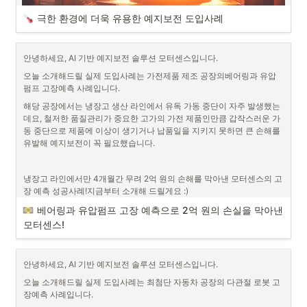
극한 환경에 더욱 유용한 예지보전 도입사례
도입사례 간단 소개
 고객사: 식품공장
 설치 설비: 컨베이어 벨트
안녕하세요, AI 기반 예지보전 솔루션 모터센스입니다.
극한 환경에 더욱 유용한 예지보전 도입사례
오늘 소개해드릴 실제 도입사례는 가전제품 제조 공장의베어링과 유압
안녕하세요, AI 기반 예지보전 솔루션 모터센스입니다.
펌프 고장예측 사례입니다.
오늘 소개해드릴 실제 도입사례는 제철소의 예지보전 및 모니터링 사례
해당 공장에서는 냉장고 생산 라인에서 유독 가동 중단이 자주 발생했는
입니다. 뜨겁고 위험한 설비가 많은 현장의 특성상 고온에서도 안정적으
데요, 철저한 품질관리가 중요한 고가의 가전 제품인만큼 갑작스러운 가
로 잘 작동하는 것이 중요했는데요, 정확한 예지보전뿐 아니라 거친 현장
동 중단으로 제품에 이상이 생기거나 납품일을 지키지 못하면 큰 손해를 
에서도 무리 없이 작동하는 안정성으로 인정받은 도입사례! 지금부터 소
유발해 예지보전이 꼭 필요했습니다.
개해드리겠습니다 :)
냉장고 라인에서만 4개월간 무려 2억 원의 손해를 막아낸 모터센스의 고
모터센스 고객사 실사용 후기! 국내 제철소의 도입 성공 사례를 소개합니
장 예측 성공사례!지금부터 소개해 드릴게요 :)
다.
베어링과 유압펌프 고장 예측으로 2억 원의 손실을 막아낸 
#모터센스 #모터고장예측 #제철소 #극한환경
모터센스!
안녕하세요, AI 기반 예지보전 솔루션 모터센스입니다.
오늘 소개해드릴 실제 도입사례는 최첨단 자동차 공장의 다관절 로봇 고
장예측 사례입니다.