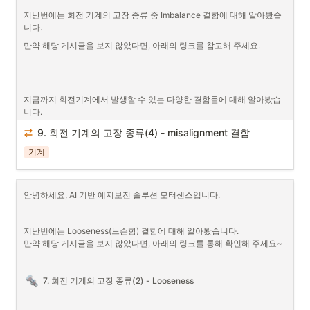
모터센스를 포함한 진동 센서는 측정을 원하는 모터에 부착하는 형태로 
지난번에는 회전 기계의 고장 종류 중 Imbalance 결함에 대해 알아봤습
많이 사용하는데요. 산업 현장은 이상적인 환경인 실험실이나 사무실과
니다.
는 다르게 여러 가지 설비들이 동시다발적으로 작동합니다. 이 때, 주변
의 다른 설비로부터 진동이나 충돌로 인한 충격성 진동의 전파로 인해 노
만약 해당 게시글을 보지 않았다면, 아래의 링크를 참고해 주세요.
이즈 진동들이 함께 발생하게 되죠. 
지금까지 회전기계에서 발생할 수 있는 다양한 결함들에 대해 알아봤습
니다.

오늘은 드디어 결함 시리즈의 마지막인데요, 바로 ‘Misalignment 결함’에 
9. 회전 기계의 고장 종류(4) - misalignment 결함
대해 알아보겠습니다.
기계
안녕하세요, AI 기반 예지보전 솔루션 모터센스입니다.
Misalignment(오정렬) 결함이란?
여러분도 아시다시피 회전 기계는 여러 부품들로 구성되어 있고, 이 부품
들이 균형을 맞춰 작동할 때 비로소 안정적으로 회전할 수 있습니다. 그
지난번에는 Looseness(느슨함) 결함에 대해 알아봤습니다.

렇다면 만약 조립 시 미세한 실수로 인해 균형이 맞지 않게 된다면 어떻
만약 해당 게시글을 보지 않았다면, 아래의 링크를 통해 확인해 주세요~
게 될까요? 이렇게 기계 구성품 간 지지대가 정렬되지 않은 경우를 
misalignment 결함
이라고 합니다.
7. 회전 기계의 고장 종류(2) - Looseness
잠깐! Imbalance 결함과는 뭐가 다른가요? 