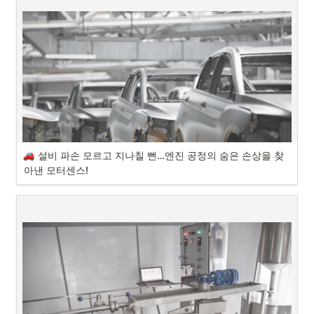
근무 환경 개선에 성공했다고 하는데요. 어떤 내용일지 바로 함께 알아볼
“간단한 소개와 평소 겪으셨던 설비관리의 어려움을 알려주세요.”
까요? 
모터센스 고객사 실사용 후기! 비철금속 제조 공장 도입 성공 사례를 소
개합니다.

#모터센스 #모터고장예측 #비철금속 #냉각탑
도입 사례 간단 소개
고객사 : 비철금속 제조 공장
설치 설비 : 냉각탑
설비 파손 모르고 지나칠 뻔…엔진 공정의 숨은 손상을 찾
아낸 모터센스!
안녕하세요, AI 기반 예지보전 솔루션 모터센스입니다.
오늘 소개해드릴 실제 도입사례는 자동차 공장의 엔진 제작 공정 예지보
전 사례입니다. 아무도 알아차리지 못해 방치할뻔한 베어링과 기어박스
의 이상을 탐지해 알려준 모터센스!  자세한 내용을 지금부터 소개해드리
겠습니다 :)
모터센스 고객사 실사용 후기! 국내 식품공장의 도입 성공 사례를 소개합