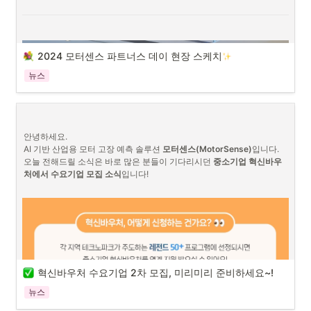
니터링 서비스를 리뉴얼하게 되었습니다. 

한층 더 진화한 모터센스, 어떤 점들이 좋아졌는지 바로 살펴볼까요?
2024 모터센스 파트너스 데이 현장 스케치
첫 번째, 더 깔끔하고 명료해진 모니터링 화면
뉴스
그림 1. 개편 전 모니터링 화면과 개편 후 모니터링 화면 비교 
전체적인 화면 구성이 리뉴얼되었습니다!
 새로운 모니터링 화면 구성은 
모터 상태를 더 알기 쉽게 이해할 수 있도록 하는 것을 목표로 했습니다. 
안녕하세요. 

서비스에 접속하면 인공지능이 분석한 모터 진동 그래프, 모터 건강 지수 
AI 기반 산업용 모터 고장 예측 솔루션 
모터센스(MotorSense)
입니다. 

등을 확인할 수 있어, 모터 상태를 더 빠르게 확인할 수 있게 되었어요.

오늘 전해드릴 소식은 바로 많은 분들이 기다리시던 
중소기업 혁신바우
처에서 수요기업 모집 소식
입니다!

이번 2024 모터센스 파트너스 데이는 이파피루스와 파트너사들이 함께 
걸어온 길을 다시 돌아보고, 앞으로 함께 나아갈 방향에 대해 이야기 나
혁신바우처 수요기업 2차 모집, 미리미리 준비하세요~!
누기 위해 마련되었습니다. 
뉴스