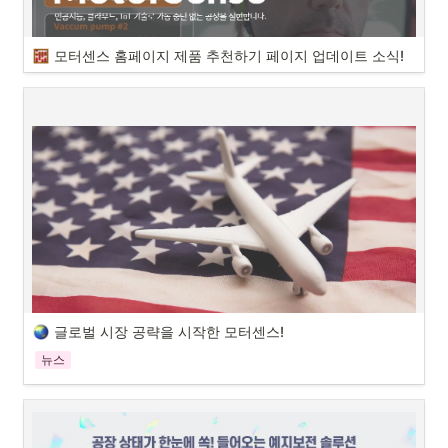
[인더스트리뉴스 최종윤 기자]
산업용 예지보전(Predictive
Maintenance) 시장에서 ‘기술
https://www.industrynews.co.kr/news/articleView.html?idxno=68032
데이터 바우처가 뭔가요?
모터센스 홈페이지 제품 추천하기 페이지 업데이트 소식!
내재화’는 중요한 차별화 포인트
다.특히 진단 정확도와 실
데이터 바우처는 과학기술정보통신부와 한국데이터산업진흥원이 추진
하고, 데이터를 기반으로 한 기업 육성과 산업 성장을 활성화하기 위한 
사업입니다. 
이번 홈페이지 업데이트의 주요 내용은 
‘제품 추천하기’ 
페이지 추가인데
•
지원 규모 : 총 207억 원, 460건의 바우처 지원
요.

해당 페이지를 통해 현장의 특성에 어울리는 센서를 추천받을 수 있고,

도입 비용 대비 예상 수익율(ROI)도 계산해 볼 수 있게 되었습니다.

구체적인 내용 함께 알아보도록 할까요?
제품 추천하기 페이지, 왜 추가된 건가요? 
글로벌 시장 공략을 시작한 모터센스!
모터센스는 매끄러운 도입과 원활한 서비스 제공을 위해 수시로 고객들
뉴스
과 상담을 진행하고 있습니다. 많은 고객이 모터센스에 대한 다양한 궁금
증과 관심을 보여주시는데요. 그중에서 가장 많이 문의는 바로 다음 두 
안녕하세요, AI 기반 예지보전 솔루션 모터센스입니다.

가지입니다.

오늘은 모터센스의 최신 이슈에 대해 알아보겠습니다.