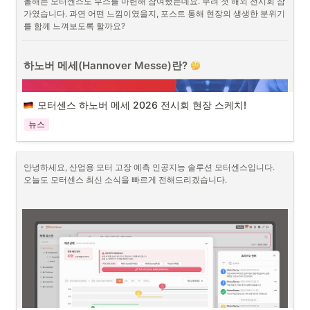
올해는 모터센스도 부스를 마련해 참여했는데요. 무려 첫 해외 전시회 참
이미지1. STK 2026 배너
가였습니다. 과연 어떤 느낌이였을지, 포스트 통해 현장의 생생한 분위기
를 함께 느껴보도록 할까요?
스마트 테크 코리아(STK 2026)은 올해 15회를 맞이한 미래 선도기술 전
문 전시회입니다. AI, 로봇, 스마트 팩토리, 보안 등 다양한 테크 산업을 전
반적으로 아우르며 차세대 혁신 기술과 최신 트렌드를 선보이는 비즈니
하노버 메세(Hannover Messe)란? 
스 전시회인데요.
풍부한 전시 부스 볼거리는 물론, 다채로운 전문 프로그램 행사들을 통해 
산업별 혁신 사레와 기술 동향을 한자리에서 만나볼 수 있습니다. 모터센
모터센스 하노버 메세 2026 전시회 현장 스케치! 
스가 참여한 '제조 AX 컨퍼런스'도 그중 하나입니다. 
이번 컨퍼런스는 'AI
와 함께하는 제조의 미래 : 스마트 공장을 넘어 AI FACTORY로'라는 대
뉴스
주제로 준비되었습니다. 
다양한  제조 AI 글로벌 기업들과 국내 우수 기업
들이 자유롭게 제조업의 미래 방향성을 모색했습니다.
이미지1. 하노버 메세 배너
모터센스는 이번 행사에서 제조 현장의 AI 도입 과정에서 발생하는 어려
안녕하세요, 산업용 모터 고장 예측 인공지능 솔루션 모터센스입니다.

하노버 메세는
독일 하노버에서 매년 열리는 세계적인 산업 기술 전시회
움과 이를 해결하기 위한 예지보전(Predictive Maintenance) 활용 방안
오늘도 모터센스 최신 소식을 빠르게 전해드리겠습니다. 
입니다. 제조, 에너지, 디지털 전환, 산업 AI, 스마트 팩토리 등 다양한 관
을 공유하며, 보다 현실적이고 효과적으로 제조 AX를 실현할 것인가에 
련 분야의 업계들이 참가하여, 산업 전반의 최신 기술과 트렌드를 한자리
대한 발표를 진행하였습니다!
에서 확인할 수 있습니다.  
전 세계 제조업 관계자들이 주목하는 업계 대표 전시회로 꼽히는 하노버 
메세는 단순히 제품을 전시하는 행사가 아니라, 산업 현장의 변화 방향과 
미래 기술 흐름을 보여주는 전시회입니다. 올해는 전세계에서 총 4000
여개의 기업이 참여하였고, 방문객은 약 10만 명에 달하는 어마어마한 규
모를 자랑합니다.
