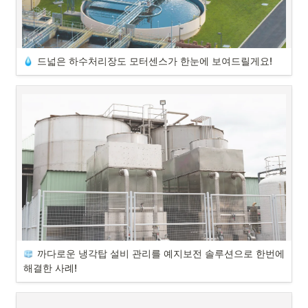
#모터센스 #모터고장예측 #전자제품공장 #스마트설비관리 #설비관리 
#질소발생기관리
도입 사례 간단 소개
고객사 : 전자 부품 제조 공장
드넓은 하수처리장도 모터센스가 한눈에 보여드릴게요!
설치 대상 : 질소 발생기
안녕하세요. AI 기반 예지보전 솔루션 모터센스입니다!

오늘 소개해 드릴 모터센스 도입 사례는 하수처리장 사례입니다.
“예지보전 솔루션을 도입하게 된 계기가 있으실까요?”
하수처리장은 평소 너무 넓은 현장을 관리해야 하다 보니 여러 어려움이 
있었다고 합니다. 예지보전 솔루션으로 어떻게 문제를 해결했을지 바로 
저희는 자동차 부품부터 모터까지 다양한 전자 부품을 만드는 공장입니
확인해 보도록 하겠습니다.
다. 저희는 공정상 질소 발생기가 꼭 필요한데요. 질소발생기 관리에 어
려움이 있어서 예지보전 솔루션을 도입하게 됐습니다.
모터센스 고객사 실사용 후기! 하수처리장 도입 성공 사례를 소개합니다.

#모터센스 #모터고장예측 #하수처리장 #스마트설비관리
도입 사례 간단 소개
고객사 : 하수처리장
까다로운 냉각탑 설비 관리를 예지보전 솔루션으로 한번에 
안녕하세요. AI 기반 예지보전 솔루션 모터센스입니다!

설치 범위 : 펌프, 컴프레셔 등 시설 내 다양한 설비
오늘 소개해 드릴 모터센스 실제 도입 사례는 바로 비철금속 제조 공장 
해결한 사례!
사례입니다! 
평소 설비 관리에 어려움을 겪었던 냉각탑에 예지보전 솔루션을 도입해 